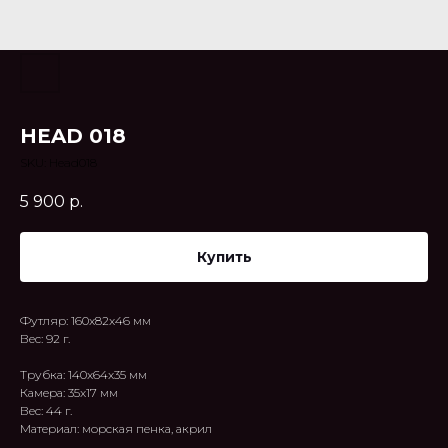
HEAD 018
SKU:
Head018
5 900
р.
Купить
Футляр: 160x82x46 мм
Вес: 92 г.
Трубка: 140x64x35 мм
Камера: 35x17 мм
Вес: 44 г.
Материал: морская пенка, акрил