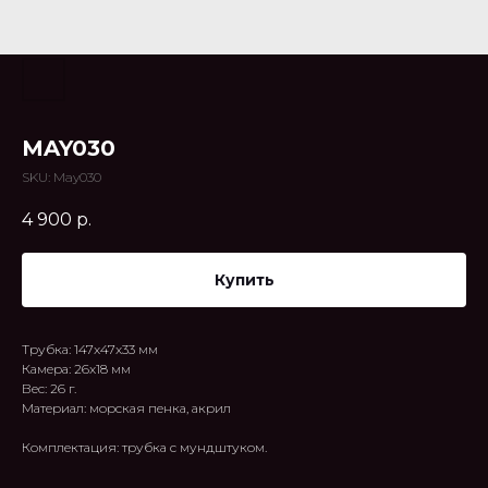
MAY030
SKU:
May030
4 900
р.
Купить
Трубка: 147x47x33 мм
Камера: 26x18 мм
Вес: 26 г.
Материал: морская пенка, акрил
Комплектация: трубка с мундштуком.