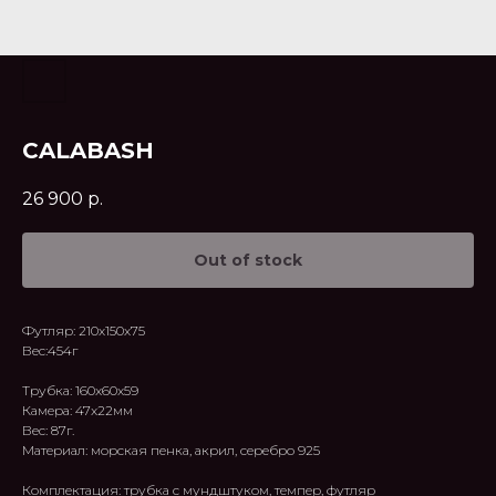
CALABASH
26 900
р.
Out of stock
Футляр: 210х150х75
Вес:454г
Трубка: 160x60x59
Камера: 47x22мм
Вес: 87г.
Материал: морская пенка, акрил, серебро 925
Комплектация: трубка с мундштуком, темпер, футляр