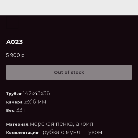
A023
5 900
р.
Out of stock
142x43x36
Трубка
:
x16 мм
Камера
: 30
33 г.
Вес
:
морская пенка, акрил
Материал
:
трубка с мундштуком
Комплектация
: