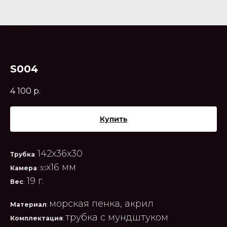
S004
4 100
р.
Купить
142x36x30
Трубка
:
x16 мм
Камера
: 30
19 г.
Вес
:
морская пенка, акрил
Материал
:
трубка с мундштуком
Комплектация
: