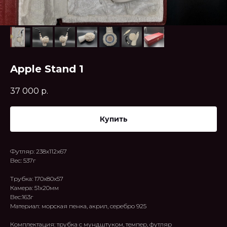
Apple Stand 1
37 000
р.
Купить
Футляр: 238х112х67
Вес: 537г
Трубка: 170x80x57
Камера: 51x20мм
Вес:163г
Материал: морская пенка, акрил, серебро 925
Комплектация: трубка с мундштуком, темпер, футляр