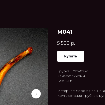
M041
5 500
р.
Купить
Трубка: 137x40x32
Камера: 32x17мм
Вес: 23 г.
Материал: морская пенка, 
Комплектация: трубка с м