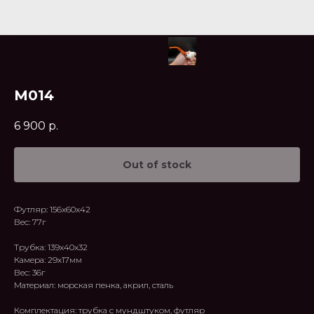
M014
6 900
р.
Out of stock
Футляр: 156x60x42
Вес: 77г
Трубка: 139x40x32
Камера: 29x17мм
Вес: 36г
Материал: морская пенка, акрил, сталь
Комплектация: трубка с мундштуком, футляр