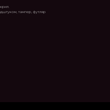
крил.
ндштуком, тампер, футляр