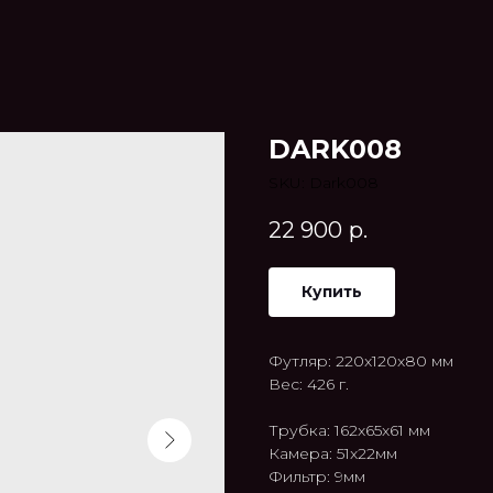
DARK008
SKU:
Dark008
22 900
р.
Купить
Футляр: 220x120x80 мм
Вес: 426 г.
Трубка: 162x65x61 мм
Камера: 51x22мм
Фильтр: 9мм