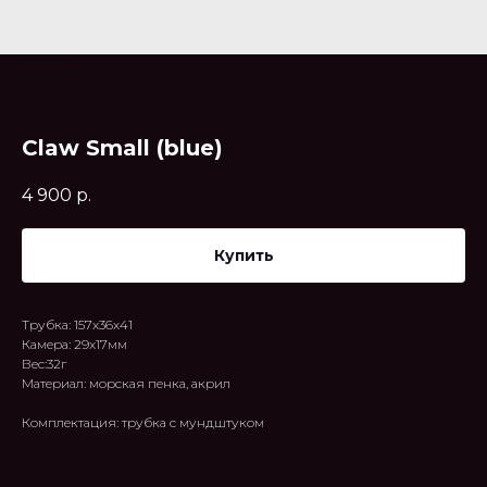
Claw Small (blue)
4 900
р.
Купить
Трубка: 157х36х41
Камера: 29x17мм
Вес:32г
Материал: морская пенка, акрил
Комплектация: трубка с мундштуком