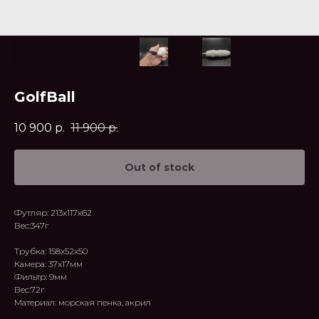
GolfBall
10 900
р.
11 900
р.
Out of stock
Футляр: 213х117х62
Вес:347г
Трубка: 158х52х50
Камера: 37x17мм
Фильтр: 9мм
Вес:72г
Материал: морская пенка, акрил