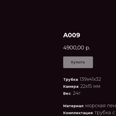
A009
4900,00
р.
Купить
139x41x32
Трубка
:
22x15 мм
Камера
:
24г.
Вес
:
морская пен
Материал
:
трубка 
Комплектация
: