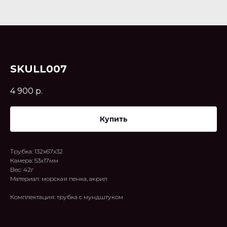
SKULL007
4 900
р.
Купить
Трубка: 132x67x32
Камера: 53x17мм
Вес: 42г
Материал: морская пенка, акрил
Комплектация: трубка с мундштуком